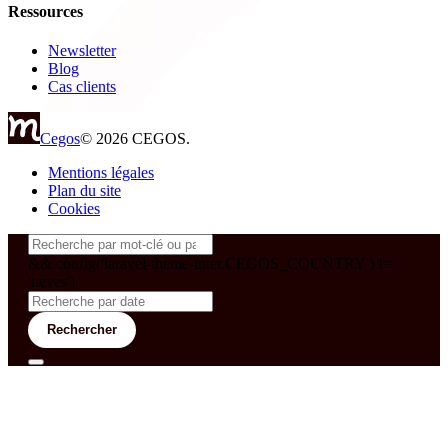
Ressources
Newsletter
Blog
Cas clients
Cegos
© 2026 CEGOS.
Mentions légales
Plan du site
Cookies
&& config('laravel-theme-inter.CEGOS_COUNTRY') !=
'neves')
Rechercher