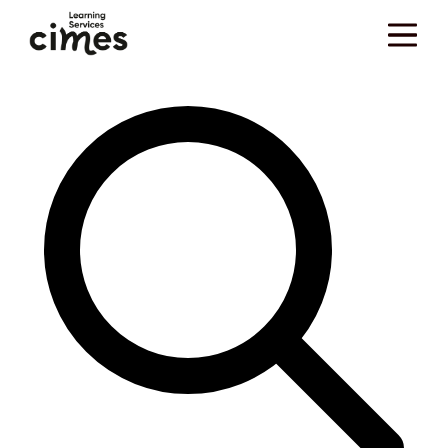
Skip to main content
Vous êtes ici :
Accueil
>
Ressources
>
Blog
>
Externalisation de la formation
>
Alternance
…
>
Les avantages de l'embauche d'alternants pour une entreprise
Rechercher dans Le Mag