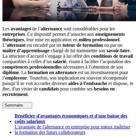
Les
avantages
de l’
alternance
sont considérables pour les
entreprises
. Ce dispositif permet d’associer aux
enseignements
théoriques
, leur mise en application en
milieu professionnel
.
L’
alternant
est encadré par un
tuteur de formation
ou par un
maître d’apprentissage
chargé de lui transmettre son
savoir-faire
.
La structure d’accueil s’engage à lui offrir des
conditions de travail
comparables à celles d’un
salarié
, visant à faciliter l’acquisition des
compétences professionnelles
nécessaires à l’obtention de son
diplôme
. La
formation en alternance
est un investissement pour
l’
employeur
. Toutefois, son implication est souvent récompensée
puisqu’il se voit accorder diverses
aides à l’embauche
et dispose,
in
fine
, d'un vivier de
candidats
pour combler ses
besoins en
recrutement
.
Sommaire
Bénéficier d'avantages économiques et d'une baisse des
coûts salariaux
L'avantage de l'alternance en entreprise pour mieux maîtriser
la formation des futurs collaborateurs