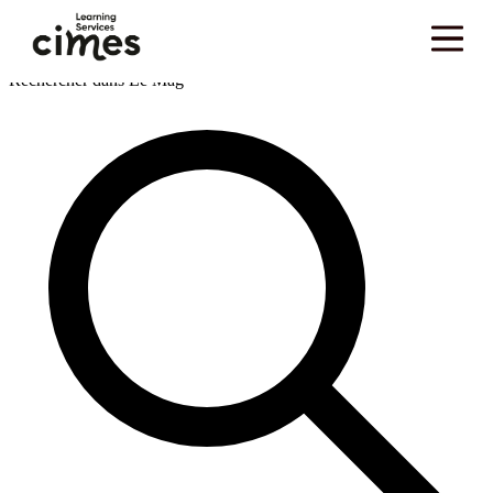
Skip to main content
Vous êtes ici :
Accueil
>
Ressources
>
Blog
>
Externalisation de la formation
>
Gestion de la
…
formation en grande entreprise : pourquoi le pilotage devient aussi important que le
contenu pédagogique
Rechercher dans Le Mag