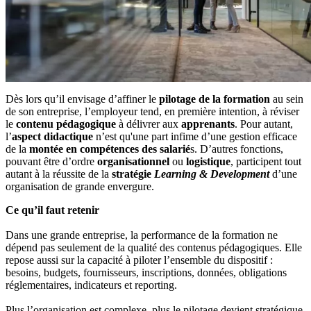
Dès lors qu’il envisage d’affiner le
pilotage de la formation
au sein
de son entreprise, l’employeur tend, en première intention, à réviser
le
contenu pédagogique
à délivrer aux
apprenants
. Pour autant,
l’
aspect didactique
n’est qu'une part infime d’une gestion efficace
de la
montée en compétences des salarié
s. D’autres fonctions,
pouvant être d’ordre
organisationnel
ou
logistique
, participent tout
autant à la réussite de la
stratégie
Learning & Development
d’une
organisation de grande envergure.
Ce qu’il faut retenir
Dans une grande entreprise, la performance de la formation ne
dépend pas seulement de la qualité des contenus pédagogiques. Elle
repose aussi sur la capacité à piloter l’ensemble du dispositif :
besoins, budgets, fournisseurs, inscriptions, données, obligations
réglementaires, indicateurs et reporting.
Plus l’organisation est complexe, plus le pilotage devient stratégique.