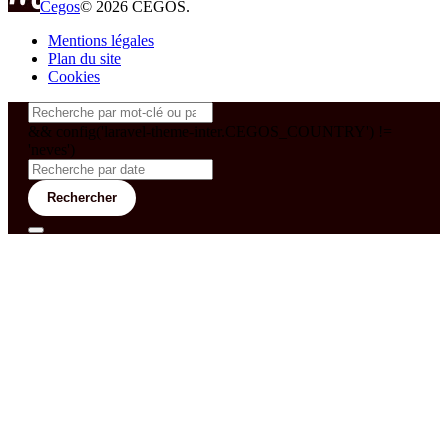
Cegos
© 2026 CEGOS.
Mentions légales
Plan du site
Cookies
&& config('laravel-theme-inter.CEGOS_COUNTRY') !=
'neves')
Rechercher