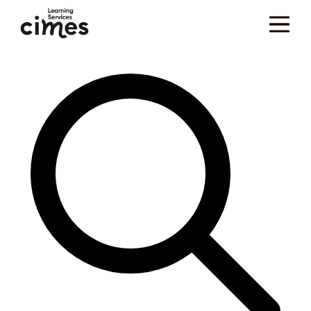
Skip to main content
Vous êtes ici :
Accueil
>
Ressources
>
Blog
>
Formation
>
Plans de formation
>
Certificat de
…
Réalisation de la Formation : Guide Complet et Modèles
Rechercher dans Le Mag