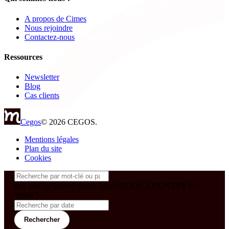
A propos de Cimes
Nous rejoindre
Contactez-nous
Ressources
Newsletter
Blog
Cas clients
Cegos
© 2026 CEGOS.
Mentions légales
Plan du site
Cookies
&& config('laravel-theme-inter.CEGOS_COUNTRY') !=
'neves')
Rechercher