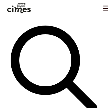
Skip to main content
Vous êtes ici :
Accueil
>
Ressources
>
Blog
>
Formation
>
Obligation de formation de
…
l'employeur : cadre légal, dispositifs et bonnes pratiques
Rechercher dans Le Mag