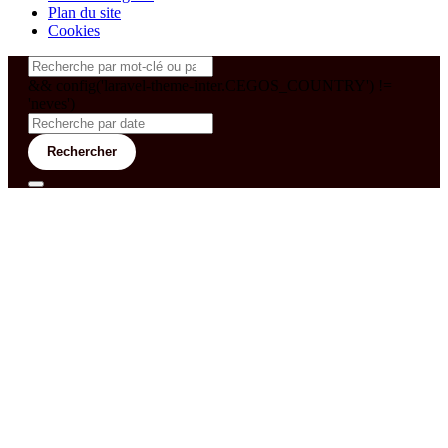
Plan du site
Cookies
&& config('laravel-theme-inter.CEGOS_COUNTRY') !=
'neves')
Rechercher